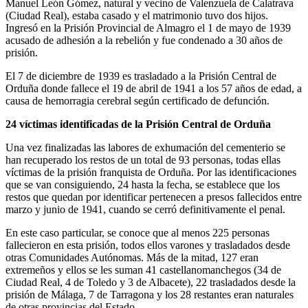
Manuel León Gómez, natural y vecino de Valenzuela de Calatrava
(Ciudad Real), estaba casado y el matrimonio tuvo dos hijos.
Ingresó en la Prisión Provincial de Almagro el 1 de mayo de 1939
acusado de adhesión a la rebelión y fue condenado a 30 años de
prisión.
El 7 de diciembre de 1939 es trasladado a la Prisión Central de
Orduña donde fallece el 19 de abril de 1941 a los 57 años de edad, a
causa de hemorragia cerebral según certificado de defunción.
24 víctimas identificadas de la Prisión Central de Orduña
Una vez finalizadas las labores de exhumación del cementerio se
han recuperado los restos de un total de 93 personas, todas ellas
víctimas de la prisión franquista de Orduña. Por las identificaciones
que se van consiguiendo, 24 hasta la fecha, se establece que los
restos que quedan por identificar pertenecen a presos fallecidos entre
marzo y junio de 1941, cuando se cerró definitivamente el penal.
En este caso particular, se conoce que al menos 225 personas
fallecieron en esta prisión, todos ellos varones y trasladados desde
otras Comunidades Autónomas. Más de la mitad, 127 eran
extremeños y ellos se les suman 41 castellanomanchegos (34 de
Ciudad Real, 4 de Toledo y 3 de Albacete), 22 trasladados desde la
prisión de Málaga, 7 de Tarragona y los 28 restantes eran naturales
de otras provincias del Estado.