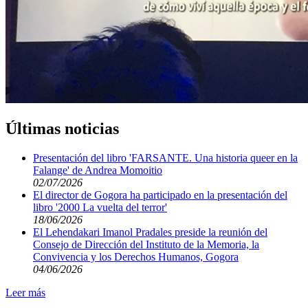
Últimas noticias
Presentación del libro 'FARSANTE. Una historia queer en la
Falange' de Andrea Momoitio
02/07/2026
El director de Gogora ha participado en la presentación del
libro '2000 La vuelta del terror'
18/06/2026
El Lehendakari Imanol Pradales preside la reunión del
Consejo de Dirección del Instituto de la Memoria, la
Convivencia y los Derechos Humanos, Gogora
04/06/2026
Leer más