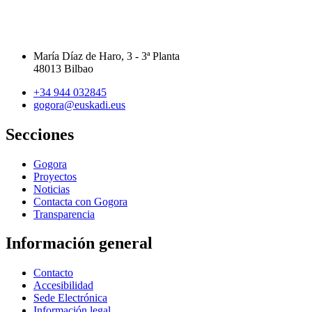
María Díaz de Haro, 3 - 3ª Planta
48013 Bilbao
+34 944 032845
gogora@euskadi.eus
Secciones
Gogora
Proyectos
Noticias
Contacta con Gogora
Transparencia
Información general
Contacto
Accesibilidad
Sede Electrónica
Información legal