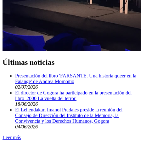
Últimas noticias
Presentación del libro 'FARSANTE. Una historia queer en la
Falange' de Andrea Momoitio
02/07/2026
El director de Gogora ha participado en la presentación del
libro '2000 La vuelta del terror'
18/06/2026
El Lehendakari Imanol Pradales preside la reunión del
Consejo de Dirección del Instituto de la Memoria, la
Convivencia y los Derechos Humanos, Gogora
04/06/2026
Leer más