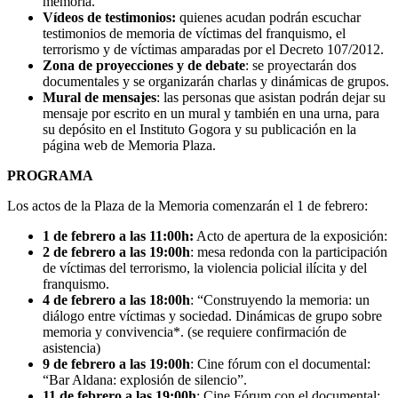
memoria.
Vídeos de testimonios:
quienes acudan podrán escuchar
testimonios de memoria de víctimas del franquismo, el
terrorismo y de víctimas amparadas por el Decreto 107/2012.
Zona de proyecciones y de debate
: se proyectarán dos
documentales y se organizarán charlas y dinámicas de grupos.
Mural de mensajes
: las personas que asistan podrán dejar su
mensaje por escrito en un mural y también en una urna, para
su depósito en el Instituto Gogora y su publicación en la
página web de Memoria Plaza.
PROGRAMA
Los actos de la Plaza de la Memoria comenzarán el 1 de febrero:
1 de febrero a las 11:00h:
Acto de apertura de la exposición:
2 de febrero a las 19:00h
: mesa redonda con la participación
de víctimas del terrorismo, la violencia policial ilícita y del
franquismo.
4 de febrero a las 18:00h
: “Construyendo la memoria: un
diálogo entre víctimas y sociedad. Dinámicas de grupo sobre
memoria y convivencia*. (se requiere confirmación de
asistencia)
9 de febrero a las 19:00h
: Cine fórum con el documental:
“Bar Aldana: explosión de silencio”.
11 de febrero a las 19:00h
: Cine Fórum con el documental: