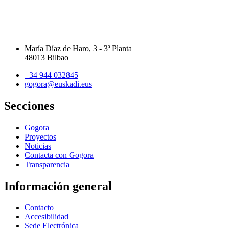
María Díaz de Haro, 3 - 3ª Planta
48013 Bilbao
+34 944 032845
gogora@euskadi.eus
Secciones
Gogora
Proyectos
Noticias
Contacta con Gogora
Transparencia
Información general
Contacto
Accesibilidad
Sede Electrónica