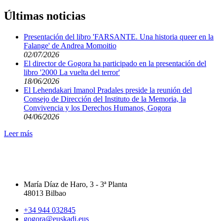
Últimas noticias
Presentación del libro 'FARSANTE. Una historia queer en la
Falange' de Andrea Momoitio
02/07/2026
El director de Gogora ha participado en la presentación del
libro '2000 La vuelta del terror'
18/06/2026
El Lehendakari Imanol Pradales preside la reunión del
Consejo de Dirección del Instituto de la Memoria, la
Convivencia y los Derechos Humanos, Gogora
04/06/2026
Leer más
María Díaz de Haro, 3 - 3ª Planta
48013 Bilbao
+34 944 032845
gogora@euskadi.eus