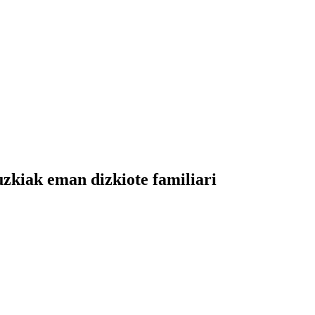
zkiak eman dizkiote familiari