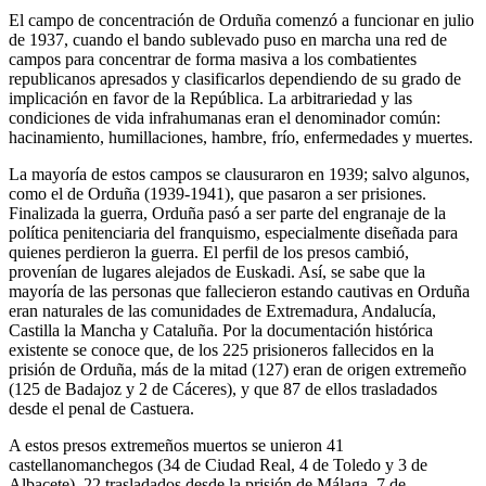
El campo de concentración de Orduña comenzó a funcionar en julio
de 1937, cuando el bando sublevado puso en marcha una red de
campos para concentrar de forma masiva a los combatientes
republicanos apresados y clasificarlos dependiendo de su grado de
implicación en favor de la República. La arbitrariedad y las
condiciones de vida infrahumanas eran el denominador común:
hacinamiento, humillaciones, hambre, frío, enfermedades y muertes.
La mayoría de estos campos se clausuraron en 1939; salvo algunos,
como el de Orduña (1939-1941), que pasaron a ser prisiones.
Finalizada la guerra, Orduña pasó a ser parte del engranaje de la
política penitenciaria del franquismo, especialmente diseñada para
quienes perdieron la guerra. El perfil de los presos cambió,
provenían de lugares alejados de Euskadi. Así, se sabe que la
mayoría de las personas que fallecieron estando cautivas en Orduña
eran naturales de las comunidades de Extremadura, Andalucía,
Castilla la Mancha y Cataluña. Por la documentación histórica
existente se conoce que, de los 225 prisioneros fallecidos en la
prisión de Orduña, más de la mitad (127) eran de origen extremeño
(125 de Badajoz y 2 de Cáceres), y que 87 de ellos trasladados
desde el penal de Castuera.
A estos presos extremeños muertos se unieron 41
castellanomanchegos (34 de Ciudad Real, 4 de Toledo y 3 de
Albacete), 22 trasladados desde la prisión de Málaga, 7 de